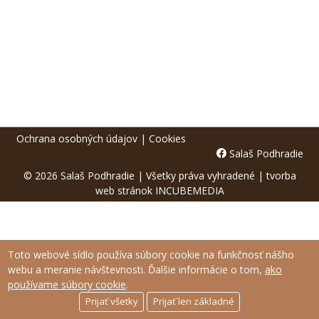
Ochrana osobných údajov
|
Cookies
Salaš Podhradie
© 2026 Salaš Podhradie | Všetky práva vyhradené | tvorba
web stránok INCUBEMEDIA
Toto webové sídlo používa súbory cookie na funkčnosť nášho
webu a meranie návštevnosti. Ďalšie informácie o tom,
ako
používame súbory cookie
.
Prijať všetky
Prijať len základné